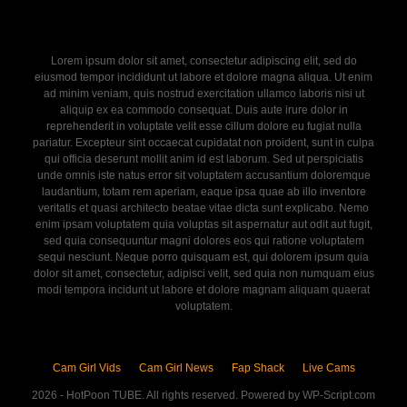
Lorem ipsum dolor sit amet, consectetur adipiscing elit, sed do
eiusmod tempor incididunt ut labore et dolore magna aliqua. Ut enim
ad minim veniam, quis nostrud exercitation ullamco laboris nisi ut
aliquip ex ea commodo consequat. Duis aute irure dolor in
reprehenderit in voluptate velit esse cillum dolore eu fugiat nulla
pariatur. Excepteur sint occaecat cupidatat non proident, sunt in culpa
qui officia deserunt mollit anim id est laborum. Sed ut perspiciatis
unde omnis iste natus error sit voluptatem accusantium doloremque
laudantium, totam rem aperiam, eaque ipsa quae ab illo inventore
veritatis et quasi architecto beatae vitae dicta sunt explicabo. Nemo
enim ipsam voluptatem quia voluptas sit aspernatur aut odit aut fugit,
sed quia consequuntur magni dolores eos qui ratione voluptatem
sequi nesciunt. Neque porro quisquam est, qui dolorem ipsum quia
dolor sit amet, consectetur, adipisci velit, sed quia non numquam eius
modi tempora incidunt ut labore et dolore magnam aliquam quaerat
voluptatem.
Cam Girl Vids
Cam Girl News
Fap Shack
Live Cams
2026 - HotPoon TUBE. All rights reserved. Powered by WP-Script.com