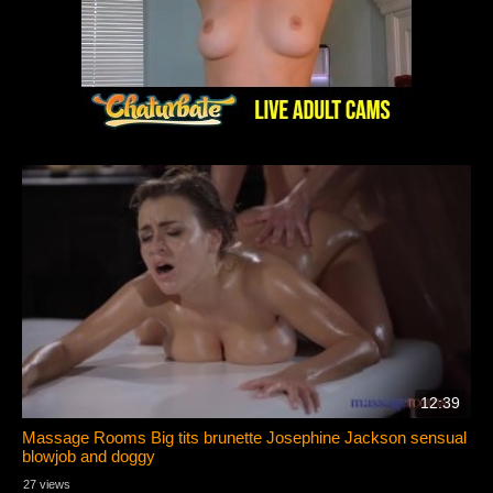
12:39
Massage Rooms Big tits brunette Josephine Jackson sensual
blowjob and doggy
27 views