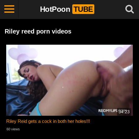
HotPoon
TUBE
Riley reed porn videos
34:23
Riley Reid gets a cock in both her holes!!!
60 views