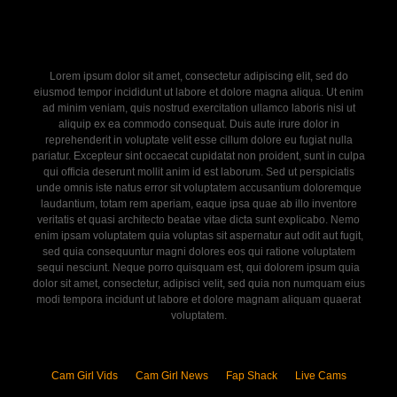
Lorem ipsum dolor sit amet, consectetur adipiscing elit, sed do
eiusmod tempor incididunt ut labore et dolore magna aliqua. Ut enim
ad minim veniam, quis nostrud exercitation ullamco laboris nisi ut
aliquip ex ea commodo consequat. Duis aute irure dolor in
reprehenderit in voluptate velit esse cillum dolore eu fugiat nulla
pariatur. Excepteur sint occaecat cupidatat non proident, sunt in culpa
qui officia deserunt mollit anim id est laborum. Sed ut perspiciatis
unde omnis iste natus error sit voluptatem accusantium doloremque
laudantium, totam rem aperiam, eaque ipsa quae ab illo inventore
veritatis et quasi architecto beatae vitae dicta sunt explicabo. Nemo
enim ipsam voluptatem quia voluptas sit aspernatur aut odit aut fugit,
sed quia consequuntur magni dolores eos qui ratione voluptatem
sequi nesciunt. Neque porro quisquam est, qui dolorem ipsum quia
dolor sit amet, consectetur, adipisci velit, sed quia non numquam eius
modi tempora incidunt ut labore et dolore magnam aliquam quaerat
voluptatem.
Cam Girl Vids
Cam Girl News
Fap Shack
Live Cams