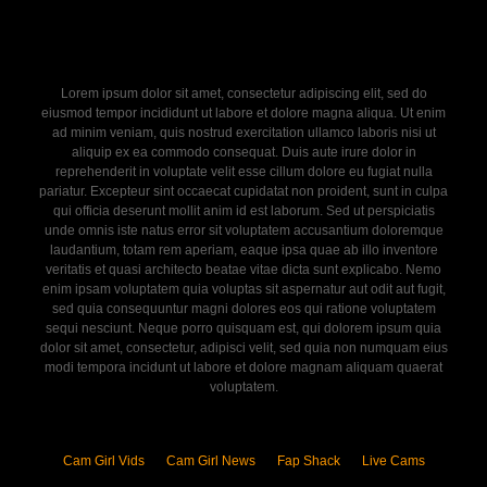
Lorem ipsum dolor sit amet, consectetur adipiscing elit, sed do
eiusmod tempor incididunt ut labore et dolore magna aliqua. Ut enim
ad minim veniam, quis nostrud exercitation ullamco laboris nisi ut
aliquip ex ea commodo consequat. Duis aute irure dolor in
reprehenderit in voluptate velit esse cillum dolore eu fugiat nulla
pariatur. Excepteur sint occaecat cupidatat non proident, sunt in culpa
qui officia deserunt mollit anim id est laborum. Sed ut perspiciatis
unde omnis iste natus error sit voluptatem accusantium doloremque
laudantium, totam rem aperiam, eaque ipsa quae ab illo inventore
veritatis et quasi architecto beatae vitae dicta sunt explicabo. Nemo
enim ipsam voluptatem quia voluptas sit aspernatur aut odit aut fugit,
sed quia consequuntur magni dolores eos qui ratione voluptatem
sequi nesciunt. Neque porro quisquam est, qui dolorem ipsum quia
dolor sit amet, consectetur, adipisci velit, sed quia non numquam eius
modi tempora incidunt ut labore et dolore magnam aliquam quaerat
voluptatem.
Cam Girl Vids
Cam Girl News
Fap Shack
Live Cams