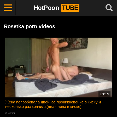
HotPoon
TUBE
Rosetka porn videos
18:19
Жена попробовала двойное проникновение в киску и
несколько раз кончила(два члена в киске)
8 views