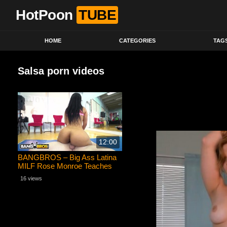
HotPoon
TUBE
HOME
CATEGORIES
TAG
Salsa porn videos
12:00
BANGBROS – Big Ass Latina
MILF Rose Monroe Teaches
Salsa and More
16 views