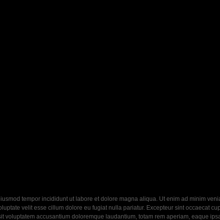
eiusmod tempor incididunt ut labore et dolore magna aliqua. Ut enim ad minim veniam
ptate velit esse cillum dolore eu fugiat nulla pariatur. Excepteur sint occaecat cupi
 sit voluptatem accusantium doloremque laudantium, totam rem aperiam, eaque ipsa q