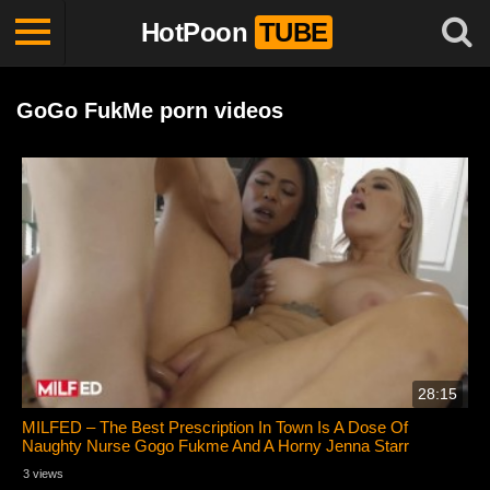
HotPoon
TUBE
GoGo FukMe porn videos
28:15
MILFED – The Best Prescription In Town Is A Dose Of
Naughty Nurse Gogo Fukme And A Horny Jenna Starr
3 views