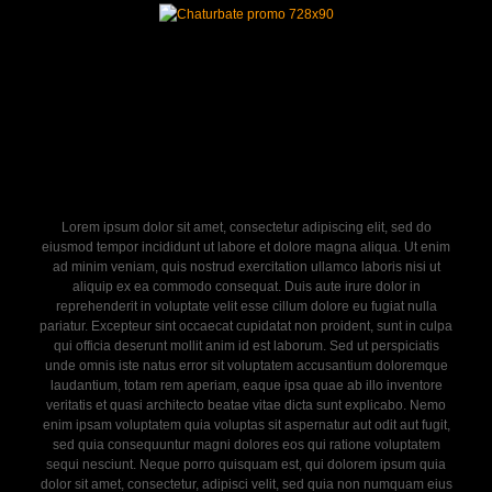
Lorem ipsum dolor sit amet, consectetur adipiscing elit, sed do
eiusmod tempor incididunt ut labore et dolore magna aliqua. Ut enim
ad minim veniam, quis nostrud exercitation ullamco laboris nisi ut
aliquip ex ea commodo consequat. Duis aute irure dolor in
reprehenderit in voluptate velit esse cillum dolore eu fugiat nulla
pariatur. Excepteur sint occaecat cupidatat non proident, sunt in culpa
qui officia deserunt mollit anim id est laborum. Sed ut perspiciatis
unde omnis iste natus error sit voluptatem accusantium doloremque
laudantium, totam rem aperiam, eaque ipsa quae ab illo inventore
veritatis et quasi architecto beatae vitae dicta sunt explicabo. Nemo
enim ipsam voluptatem quia voluptas sit aspernatur aut odit aut fugit,
sed quia consequuntur magni dolores eos qui ratione voluptatem
sequi nesciunt. Neque porro quisquam est, qui dolorem ipsum quia
dolor sit amet, consectetur, adipisci velit, sed quia non numquam eius