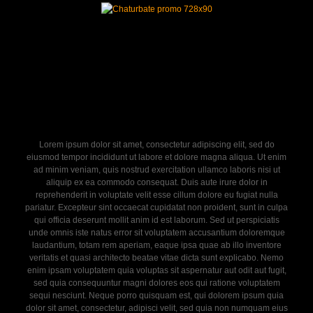
Lorem ipsum dolor sit amet, consectetur adipiscing elit, sed do
eiusmod tempor incididunt ut labore et dolore magna aliqua. Ut enim
ad minim veniam, quis nostrud exercitation ullamco laboris nisi ut
aliquip ex ea commodo consequat. Duis aute irure dolor in
reprehenderit in voluptate velit esse cillum dolore eu fugiat nulla
pariatur. Excepteur sint occaecat cupidatat non proident, sunt in culpa
qui officia deserunt mollit anim id est laborum. Sed ut perspiciatis
unde omnis iste natus error sit voluptatem accusantium doloremque
laudantium, totam rem aperiam, eaque ipsa quae ab illo inventore
veritatis et quasi architecto beatae vitae dicta sunt explicabo. Nemo
enim ipsam voluptatem quia voluptas sit aspernatur aut odit aut fugit,
sed quia consequuntur magni dolores eos qui ratione voluptatem
sequi nesciunt. Neque porro quisquam est, qui dolorem ipsum quia
dolor sit amet, consectetur, adipisci velit, sed quia non numquam eius