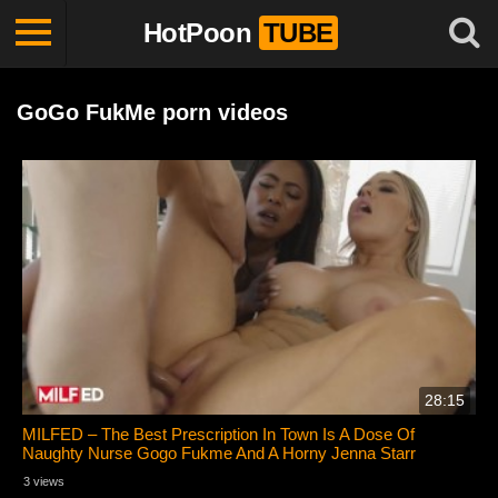
HotPoon
TUBE
GoGo FukMe porn videos
28:15
MILFED – The Best Prescription In Town Is A Dose Of
Naughty Nurse Gogo Fukme And A Horny Jenna Starr
3 views