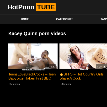
HotPoon
TUBE
HOME
CATEGORIES
TAG
Kacey Quinn porn videos
08:05
08:15
TeensLoveBlackCocks – Teen
BFFS – Hot Country Girls
BabySitter Takes First BBC
Share A Cock
37 views
20 views