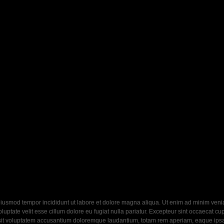
eiusmod tempor incididunt ut labore et dolore magna aliqua. Ut enim ad minim veniam
ptate velit esse cillum dolore eu fugiat nulla pariatur. Excepteur sint occaecat cupi
 sit voluptatem accusantium doloremque laudantium, totam rem aperiam, eaque ipsa q