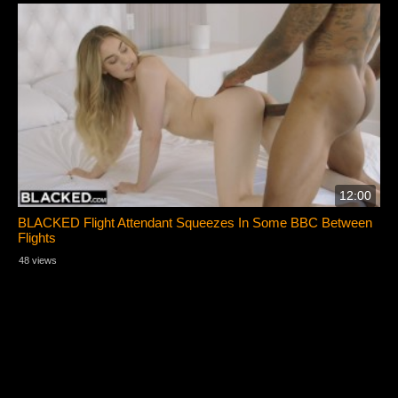
12:00
BLACKED Flight Attendant Squeezes In Some BBC Between
Flights
48 views