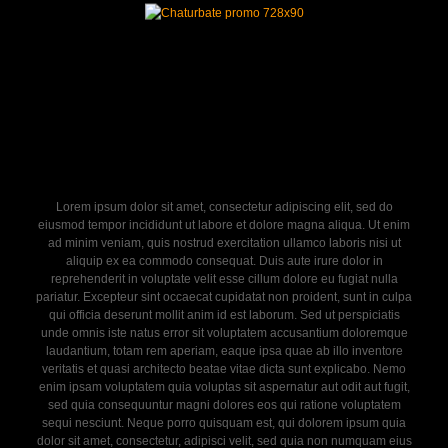
Lorem ipsum dolor sit amet, consectetur adipiscing elit, sed do
eiusmod tempor incididunt ut labore et dolore magna aliqua. Ut enim
ad minim veniam, quis nostrud exercitation ullamco laboris nisi ut
aliquip ex ea commodo consequat. Duis aute irure dolor in
reprehenderit in voluptate velit esse cillum dolore eu fugiat nulla
pariatur. Excepteur sint occaecat cupidatat non proident, sunt in culpa
qui officia deserunt mollit anim id est laborum. Sed ut perspiciatis
unde omnis iste natus error sit voluptatem accusantium doloremque
laudantium, totam rem aperiam, eaque ipsa quae ab illo inventore
veritatis et quasi architecto beatae vitae dicta sunt explicabo. Nemo
enim ipsam voluptatem quia voluptas sit aspernatur aut odit aut fugit,
sed quia consequuntur magni dolores eos qui ratione voluptatem
sequi nesciunt. Neque porro quisquam est, qui dolorem ipsum quia
dolor sit amet, consectetur, adipisci velit, sed quia non numquam eius