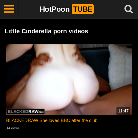
HotPoon
TUBE
Little Cinderella porn videos
11:47
BLACKEDRAW She loves BBC after the club
14 views