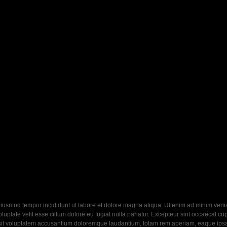
eiusmod tempor incididunt ut labore et dolore magna aliqua. Ut enim ad minim veniam
ptate velit esse cillum dolore eu fugiat nulla pariatur. Excepteur sint occaecat cupi
 sit voluptatem accusantium doloremque laudantium, totam rem aperiam, eaque ipsa q