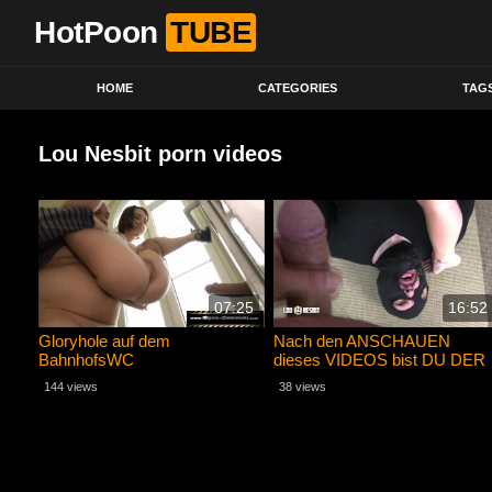
HotPoon
TUBE
HOME
CATEGORIES
TAG
Lou Nesbit porn videos
07:25
16:52
Gloryhole auf dem
Nach den ANSCHAUEN
BahnhofsWC
dieses VIDEOS bist DU DER
PERFEKTE CUCKOLD
144 views
38 views
(Homemade)