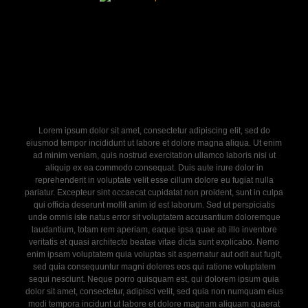
Lorem ipsum dolor sit amet, consectetur adipiscing elit, sed do
eiusmod tempor incididunt ut labore et dolore magna aliqua. Ut enim
ad minim veniam, quis nostrud exercitation ullamco laboris nisi ut
aliquip ex ea commodo consequat. Duis aute irure dolor in
reprehenderit in voluptate velit esse cillum dolore eu fugiat nulla
pariatur. Excepteur sint occaecat cupidatat non proident, sunt in culpa
qui officia deserunt mollit anim id est laborum. Sed ut perspiciatis
unde omnis iste natus error sit voluptatem accusantium doloremque
laudantium, totam rem aperiam, eaque ipsa quae ab illo inventore
veritatis et quasi architecto beatae vitae dicta sunt explicabo. Nemo
enim ipsam voluptatem quia voluptas sit aspernatur aut odit aut fugit,
sed quia consequuntur magni dolores eos qui ratione voluptatem
sequi nesciunt. Neque porro quisquam est, qui dolorem ipsum quia
dolor sit amet, consectetur, adipisci velit, sed quia non numquam eius
modi tempora incidunt ut labore et dolore magnam aliquam quaerat