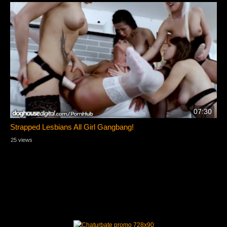
07:30
Strapped Lesbians All Girl Gangbang!
25 views