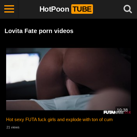
HotPoon
TUBE
Lovita Fate porn videos
10:38
Hot sexy FUTA fuck girls and explode with ton of cum
21 views