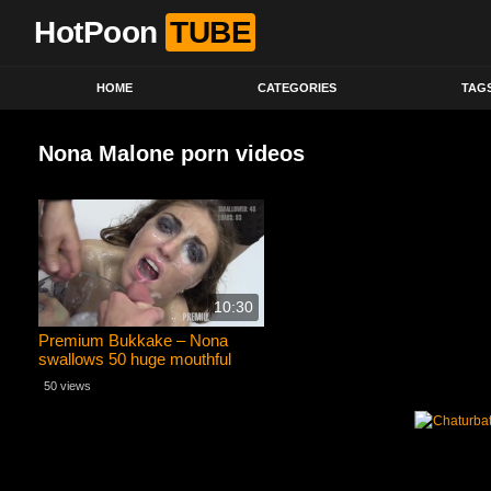
HotPoon
TUBE
HOME
CATEGORIES
TAG
Nona Malone porn videos
10:30
Premium Bukkake – Nona
swallows 50 huge mouthful
cum loads
50 views