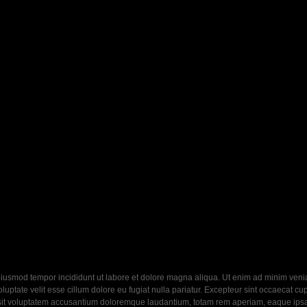
eiusmod tempor incididunt ut labore et dolore magna aliqua. Ut enim ad minim veniam
ptate velit esse cillum dolore eu fugiat nulla pariatur. Excepteur sint occaecat cupi
 sit voluptatem accusantium doloremque laudantium, totam rem aperiam, eaque ipsa q