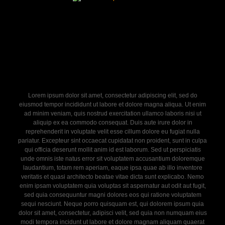
Lorem ipsum dolor sit amet, consectetur adipiscing elit, sed do
eiusmod tempor incididunt ut labore et dolore magna aliqua. Ut enim
ad minim veniam, quis nostrud exercitation ullamco laboris nisi ut
aliquip ex ea commodo consequat. Duis aute irure dolor in
reprehenderit in voluptate velit esse cillum dolore eu fugiat nulla
pariatur. Excepteur sint occaecat cupidatat non proident, sunt in culpa
qui officia deserunt mollit anim id est laborum. Sed ut perspiciatis
unde omnis iste natus error sit voluptatem accusantium doloremque
laudantium, totam rem aperiam, eaque ipsa quae ab illo inventore
veritatis et quasi architecto beatae vitae dicta sunt explicabo. Nemo
enim ipsam voluptatem quia voluptas sit aspernatur aut odit aut fugit,
sed quia consequuntur magni dolores eos qui ratione voluptatem
sequi nesciunt. Neque porro quisquam est, qui dolorem ipsum quia
dolor sit amet, consectetur, adipisci velit, sed quia non numquam eius
modi tempora incidunt ut labore et dolore magnam aliquam quaerat