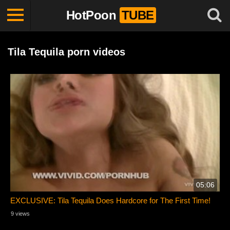
HotPoon
TUBE
Tila Tequila porn videos
05:06
EXCLUSIVE: Tila Tequila Does Hardcore for The First Time!
9 views