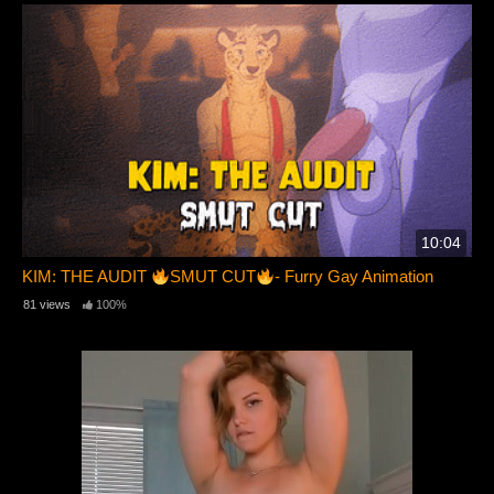
10:04
KIM: THE AUDIT
SMUT CUT
- Furry Gay Animation
81 views
100%