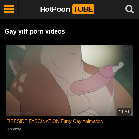
HotPoon
TUBE
Gay yiff porn videos
11:51
FIRESIDE FASCINATION Furry Gay Animation
209 views