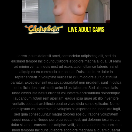
Lorem ipsum dolor sit amet, consectetur adipiscing elit, sed do
eiusmod tempor incididunt ut labore et dolore magna aliqua. Ut enim
ad minim veniam, quis nostrud exercitation ullamco laboris nisi ut
aliquip ex ea commodo consequat. Duis aute irure dolor in
reprehenderit in voluptate velit esse cillum dolore eu fugiat nulla
pariatur. Excepteur sint occaecat cupidatat non proident, sunt in culpa
qui officia deserunt mollit anim id est laborum. Sed ut perspiciatis
unde omnis iste natus error sit voluptatem accusantium doloremque
laudantium, totam rem aperiam, eaque ipsa quae ab illo inventore
veritatis et quasi architecto beatae vitae dicta sunt explicabo. Nemo
enim ipsam voluptatem quia voluptas sit aspernatur aut odit aut fugit,
sed quia consequuntur magni dolores eos qui ratione voluptatem
sequi nesciunt. Neque porro quisquam est, qui dolorem ipsum quia
dolor sit amet, consectetur, adipisci velit, sed quia non numquam eius
modi tempora incidunt ut labore et dolore magnam aliquam quaerat